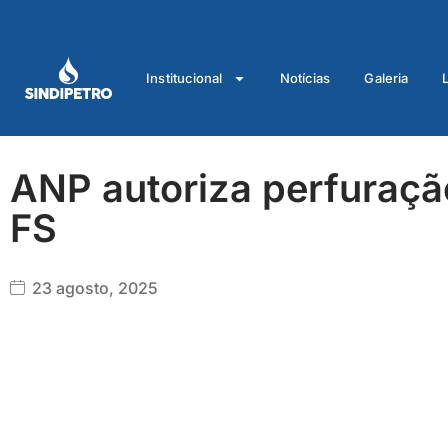
Ir
para
o
Institucional
Notícias
Galeria
conteúdo
ANP autoriza perfuraç
FS
23 agosto, 2025