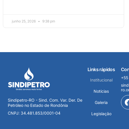
junho 25, 2026
9:38 pm
Links rápidos
Con
+55
Institucional
sind
ro.o
Notícias
Sindipetro-RO - Sind. Com. Var. Der. De
Galeria
Petróleo no Estado de Rondônia
CNPJ: 34.481.853/0001-04
Legislação