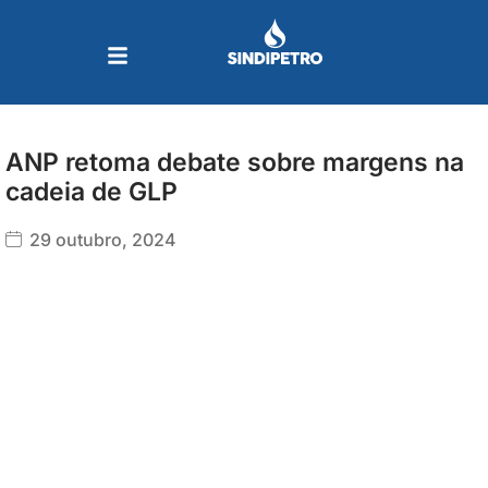
Ir
para
o
conteúdo
ANP retoma debate sobre margens na
cadeia de GLP
29 outubro, 2024