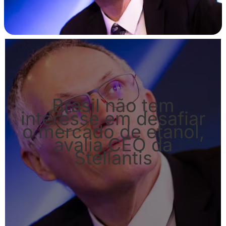
Brasil não tem
interesse em desafiar
o mercado de etanol,
avalia CEO da
Stellantis