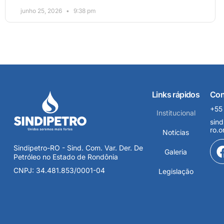
junho 25, 2026
9:38 pm
Links rápidos
Con
+55
Institucional
sind
ro.o
Notícias
Sindipetro-RO - Sind. Com. Var. Der. De
Galeria
Petróleo no Estado de Rondônia
CNPJ: 34.481.853/0001-04
Legislação