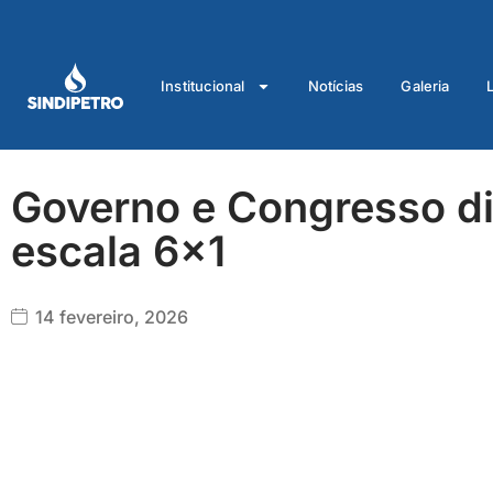
Ir
para
o
Institucional
Notícias
Galeria
conteúdo
Governo e Congresso di
escala 6×1
14 fevereiro, 2026