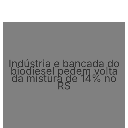
Indústria e bancada do
biodiesel pedem volta
da mistura de 14% no
RS