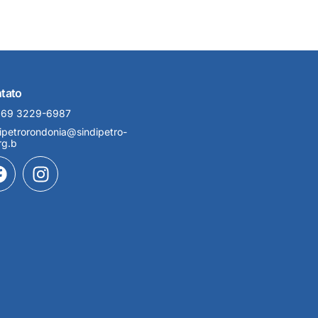
tato
 69 3229-6987
ipetrorondonia@sindipetro-
rg.b
F
I
a
n
c
s
e
t
b
a
o
g
o
r
k
a
m