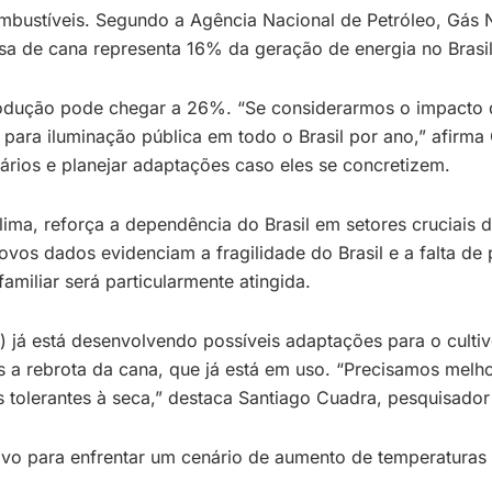
mbustíveis. Segundo a Agência Nacional de Petróleo, Gás N
ssa de cana representa 16% da geração de energia no Brasil
 produção pode chegar a 26%. “Se considerarmos o impacto
 iluminação pública em todo o Brasil por ano,” afirma Gabr
ários e planejar adaptações caso eles se concretizem.
Clima, reforça a dependência do Brasil em setores cruciai
novos dados evidenciam a fragilidade do Brasil e a falta d
familiar será particularmente atingida.
 já está desenvolvendo possíveis adaptações para o cultiv
s a rebrota da cana, que já está em uso. “Precisamos melho
 tolerantes à seca,” destaca Santiago Cuadra, pesquisado
tivo para enfrentar um cenário de aumento de temperatura