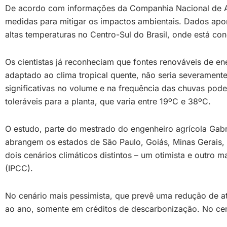
De acordo com informações da Companhia Nacional de Ab
medidas para mitigar os impactos ambientais. Dados ap
altas temperaturas no Centro-Sul do Brasil, onde está 
Os cientistas já reconheciam que fontes renováveis de e
adaptado ao clima tropical quente, não seria severamen
significativas no volume e na frequência das chuvas pod
toleráveis para a planta, que varia entre 19ºC e 38ºC.
O estudo, parte do mestrado do engenheiro agrícola Gabr
abrangem os estados de São Paulo, Goiás, Minas Gerais,
dois cenários climáticos distintos – um otimista e outr
(IPCC).
No cenário mais pessimista, que prevê uma redução de at
ao ano, somente em créditos de descarbonização. No cen