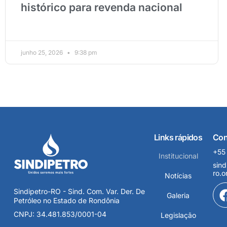
histórico para revenda nacional
junho 25, 2026
9:38 pm
Links rápidos
Con
+55
Institucional
sind
ro.o
Notícias
Sindipetro-RO - Sind. Com. Var. Der. De
Galeria
Petróleo no Estado de Rondônia
CNPJ: 34.481.853/0001-04
Legislação