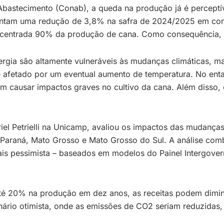
astecimento (Conab), a queda na produção já é perceptív
ontam uma redução de 3,8% na safra de 2024/2025 em comp
concentrada 90% da produção de cana. Como consequência,
nergia são altamente vulneráveis às mudanças climáticas, 
te afetado por um eventual aumento de temperatura. No e
em causar impactos graves no cultivo da cana. Além disso, 
iel Petrielli na Unicamp, avaliou os impactos das mudança
 Paraná, Mato Grosso e Mato Grosso do Sul. A análise co
o mais pessimista – baseados em modelos do Painel Intergo
é 20% na produção em dez anos, as receitas podem diminuir
ário otimista, onde as emissões de CO2 seriam reduzidas,