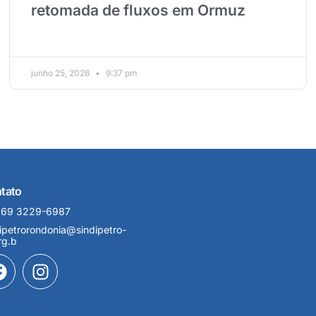
retomada de fluxos em Ormuz
junho 25, 2026
9:37 pm
tato
 69 3229-6987
ipetrorondonia@sindipetro-
rg.b
F
I
a
n
c
s
e
t