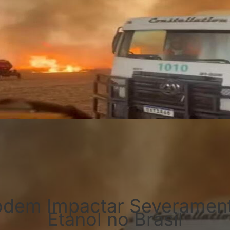
odem Impactar Severament
Etanol no Brasil