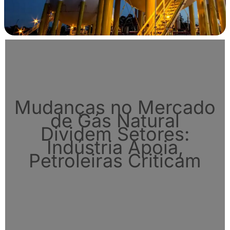
Mudanças no Mercado
de Gás Natural
Dividem Setores:
Indústria Apoia,
Petroleiras Criticam