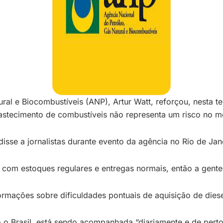
ural e Biocombustíveis (ANP), Artur Watt, reforçou, nesta 
bastecimento de combustíveis não representa um risco no 
isse a jornalistas durante evento da agência no Rio de Jan
, com estoques regulares e entregas normais, então a gent
rmações sobre dificuldades pontuais de aquisição de diese
 o Brasil, está sendo acompanhada “diariamente e de perto