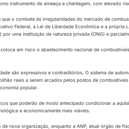
 como instrumento de ameaça e chantagem, com elevado ris
s é que o combate às irregularidades do mercado de combu
strativo Federal, a Lei de Liberdade Econômica e a própria
sta) por uma instituição de natureza privada (ONG) e parci
l, coloca em risco o abastecimento nacional de combustíveis
rdade são expressivos e contraditórios. O sistema de auto
bilhão reais a serem arcados pelos postos de combustíveis
economia popular.
técnicos que poderão de modo antecipado condicionar a aqu
ecnológica e economicamente mais viáveis.
 de nova organização, enquanto a ANP, atual órgão de fisc