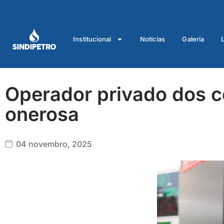
Ir
para
o
Institucional
Notícias
Galeria
conteúdo
Operador privado dos co
onerosa
04 novembro, 2025