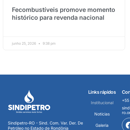
Fecombustíveis promove momento
histórico para revenda nacional
junho 25, 2026
9:38 pm
Links rápidos
Con
+55
Institucional
sind
ro.o
Notícias
Sindipetro-RO - Sind. Com. Var. Der. De
Galeria
Petróleo no Estado de Rondônia