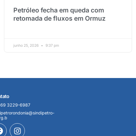
Petróleo fecha em queda com
retomada de fluxos em Ormuz
junho 25, 2026
9:37 pm
tato
 69 3229-6987
ipetrorondonia@sindipetro-
rg.b
F
I
a
n