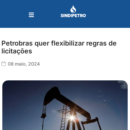
Ir
para
o
conteúdo
Petrobras quer flexibilizar regras de
licitações
08 maio, 2024