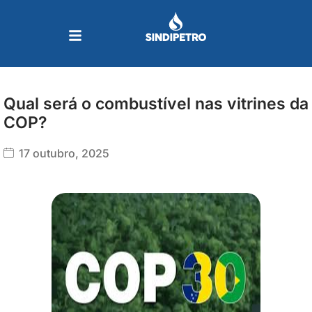
Ir
para
o
conteúdo
Qual será o combustível nas vitrines da
COP?
17 outubro, 2025