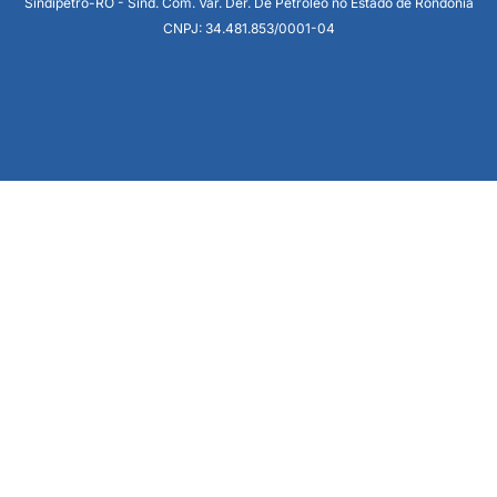
Sindipetro-RO - Sind. Com. Var. Der. De Petróleo no Estado de Rondônia
CNPJ: 34.481.853/0001-04