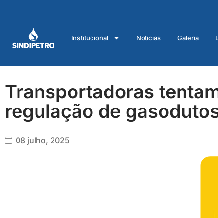
Ir
para
o
Institucional
Notícias
Galeria
conteúdo
Transportadoras tentam
regulação de gasoduto
08 julho, 2025