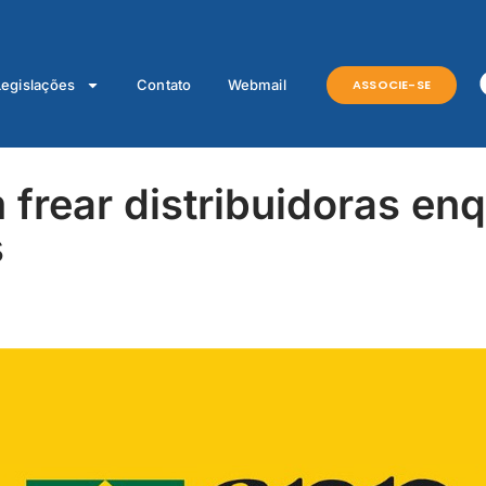
ASSOCIE-SE
Legislações
Contato
Webmail
 frear distribuidoras e
s