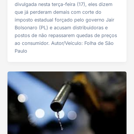
divulgada nesta terça-feira (17), eles dizem
que já perderam demais com corte do
imposto estadual forçado pelo governo Jair
Bolsonaro (PL) e acusam distribuidoras e
postos de não repassarem quedas de preços
ao consumidor. Autor/Veículo: Folha de São
Paulo