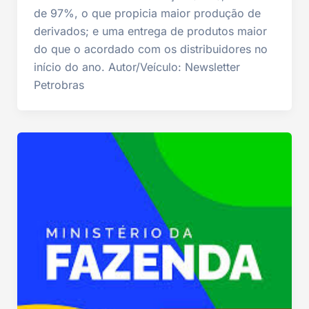
de 97%, o que propicia maior produção de
derivados; e uma entrega de produtos maior
do que o acordado com os distribuidores no
início do ano. Autor/Veículo: Newsletter
Petrobras