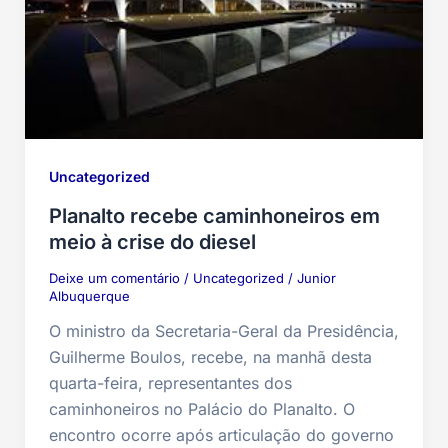
Uncategorized
Planalto recebe caminhoneiros em
meio à crise do diesel
Deixe um comentário
/
Uncategorized
/
Junior
Albuquerque
O ministro da Secretaria-Geral da Presidência,
Guilherme Boulos, recebe, na manhã desta
quarta-feira, representantes dos
caminhoneiros no Palácio do Planalto. O
encontro ocorre após articulação do governo