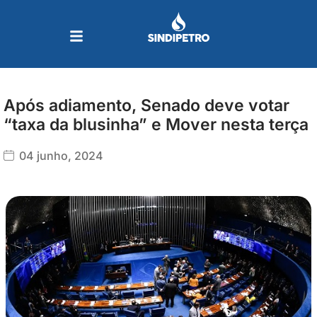
Ir
para
o
conteúdo
Após adiamento, Senado deve votar
“taxa da blusinha” e Mover nesta terça
04 junho, 2024