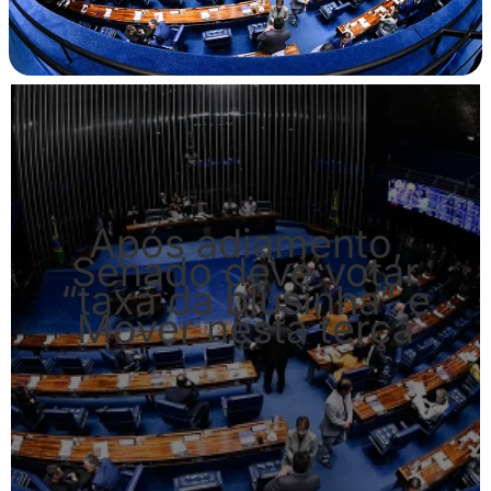
Após adiamento,
Senado deve votar
“taxa da blusinha” e
Mover nesta terça