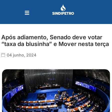
Ir
para
o
conteúdo
Após adiamento, Senado deve votar
“taxa da blusinha” e Mover nesta terça
04 junho, 2024