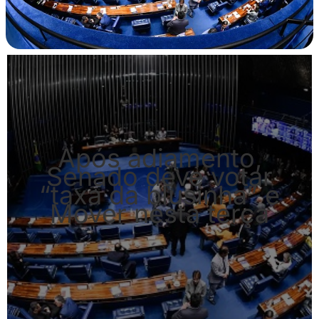
Após adiamento,
Senado deve votar
“taxa da blusinha” e
Mover nesta terça