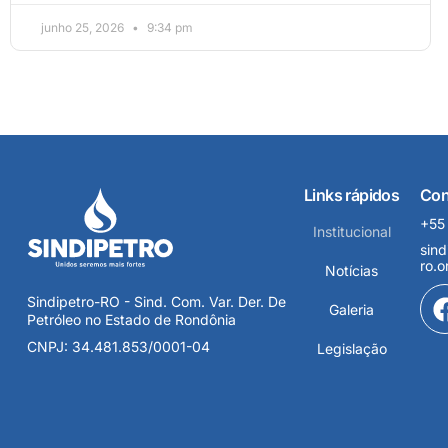
junho 25, 2026
9:34 pm
Links rápidos
Con
+55
Institucional
sind
ro.o
Notícias
Sindipetro-RO - Sind. Com. Var. Der. De
Galeria
Petróleo no Estado de Rondônia
CNPJ: 34.481.853/0001-04
Legislação