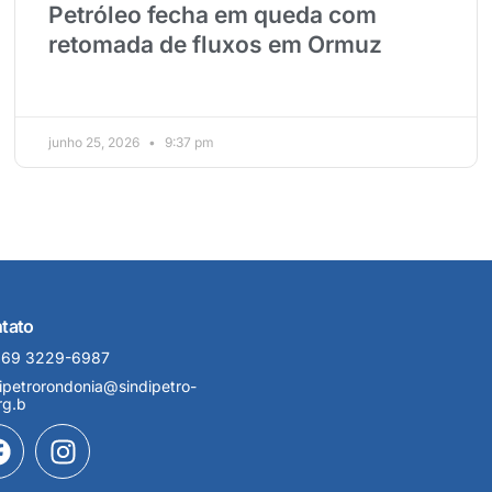
Petróleo fecha em queda com
retomada de fluxos em Ormuz
junho 25, 2026
9:37 pm
tato
 69 3229-6987
ipetrorondonia@sindipetro-
rg.b
F
I
a
n
c
s