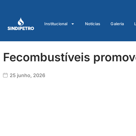
Ir
para
o
Institucional
Notícias
Galeria
conteúdo
Fecombustíveis promove
25 junho, 2026