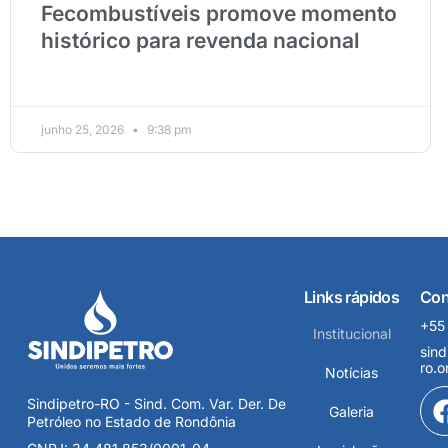
Fecombustíveis promove momento
histórico para revenda nacional
junho 25, 2026
9:38 pm
Links rápidos
Con
+55
Institucional
sind
ro.o
Notícias
Sindipetro-RO - Sind. Com. Var. Der. De
Galeria
Petróleo no Estado de Rondônia