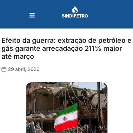
Ir
para
o
conteúdo
Efeito da guerra: extração de petróleo e
gás garante arrecadação 211% maior
até março
29 abril, 2026