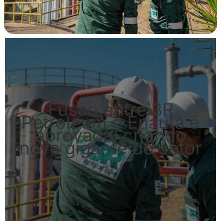
Fusão entre 3R
Petroleum e Enauta é
aprovada, criando
nova gigante do setor