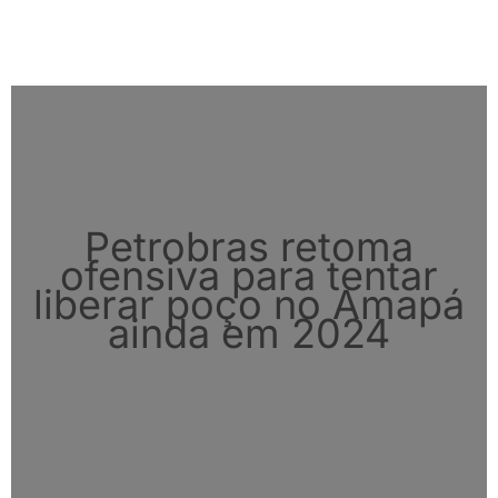
Petrobras retoma
ofensiva para tentar
liberar poço no Amapá
ainda em 2024