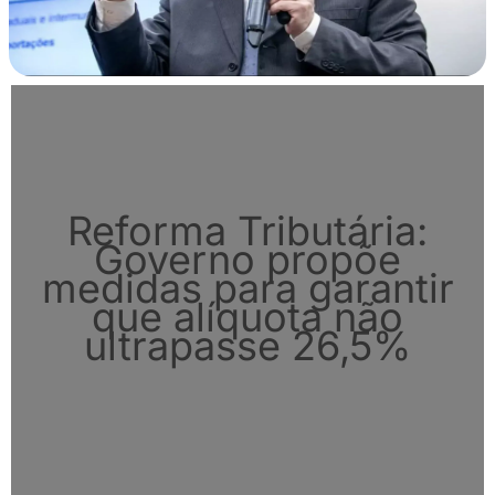
Reforma Tributária:
Governo propõe
medidas para garantir
que alíquota não
ultrapasse 26,5%