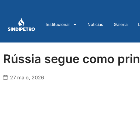
Ir
para
o
Institucional
Notícias
Galeria
conteúdo
Rússia segue como princ
27 maio, 2026