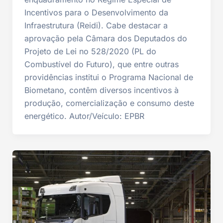
Incentivos para o Desenvolvimento da
Infraestrutura (Reidi). Cabe destacar a
aprovação pela Câmara dos Deputados do
Projeto de Lei no 528/2020 (PL do
Combustível do Futuro), que entre outras
providências institui o Programa Nacional de
Biometano, contêm diversos incentivos à
produção, comercialização e consumo deste
energético. Autor/Veículo: EPBR