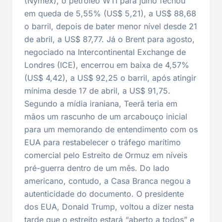
(Nymex), o petróleo WTI para julho fechou
em queda de 5,55% (US$ 5,21), a US$ 88,68
o barril, depois de bater menor nível desde 21
de abril, a US$ 87,77. Já o Brent para agosto,
negociado na Intercontinental Exchange de
Londres (ICE), encerrou em baixa de 4,57%
(US$ 4,42), a US$ 92,25 o barril, após atingir
mínima desde 17 de abril, a US$ 91,75.
Segundo a mídia iraniana, Teerã teria em
mãos um rascunho de um arcabouço inicial
para um memorando de entendimento com os
EUA para restabelecer o tráfego marítimo
comercial pelo Estreito de Ormuz em níveis
pré-guerra dentro de um mês. Do lado
americano, contudo, a Casa Branca negou a
autenticidade do documento. O presidente
dos EUA, Donald Trump, voltou a dizer nesta
tarde que o estreito estará “aberto a todos” e