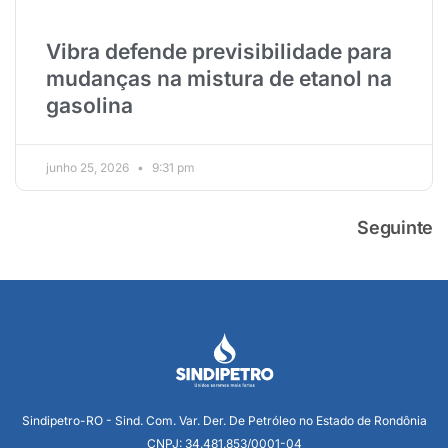
Vibra defende previsibilidade para
mudanças na mistura de etanol na
gasolina
junho 25, 2026
9:31 pm
Seguinte
Sindipetro-RO - Sind. Com. Var. Der. De Petróleo no Estado de Rondônia
CNPJ: 34.481.853/0001-04