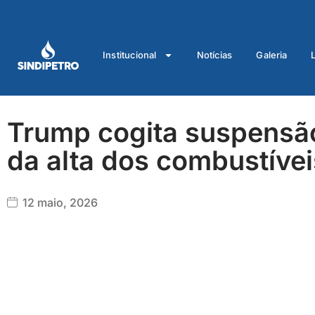
Ir
para
o
Institucional
Notícias
Galeria
conteúdo
Trump cogita suspensão
da alta dos combustívei
12 maio, 2026