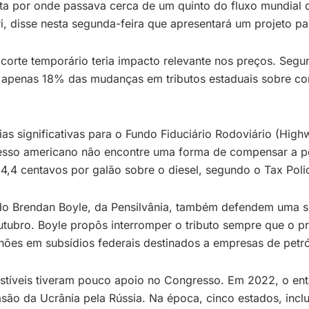
ta por onde passava cerca de um quinto do fluxo mundial de
ri, disse nesta segunda-feira que apresentará um projeto p
 corte temporário teria impacto relevante nos preços. Se
o, apenas 18% das mudanças em tributos estaduais sobre co
 significativas para o Fundo Fiduciário Rodoviário (Highw
gresso americano não encontre uma forma de compensar a 
,4 centavos por galão sobre o diesel, segundo o Tax Poli
ado Brendan Boyle, da Pensilvânia, também defendem uma s
tubro. Boyle propôs interromper o tributo sempre que o p
ões em subsídios federais destinados a empresas de petró
stíveis tiveram pouco apoio no Congresso. Em 2022, o en
são da Ucrânia pela Rússia. Na época, cinco estados, inc